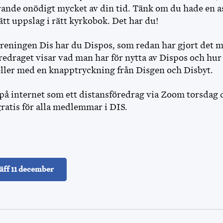
drande onödigt mycket av din tid. Tänk om du hade en a
ätt uppslag i rätt kyrkobok. Det har du!
eningen Dis har du Dispos, som redan har gjort det 
föredraget visar vad man har för nytta av Dispos och h
 eller med en knapptryckning från Disgen och Disbyt.
 på internet som ett distansföredrag via Zoom torsdag
 gratis för alla medlemmar i DIS.
äff 11 december