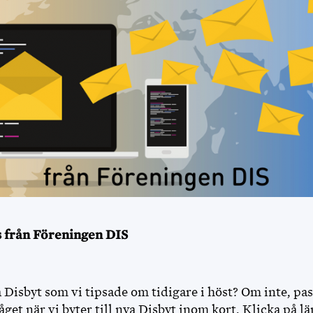
s från Föreningen DIS
 Disbyt som vi tipsade om tidigare i höst? Om inte, pas
åget när vi byter till nya Disbyt inom kort. Klicka på l