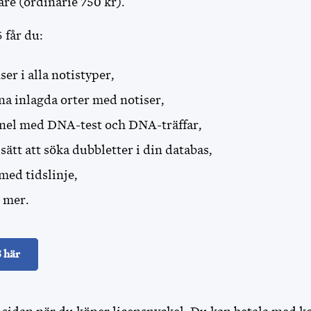
are (ordinarie 750 kr).
 får du:
er i alla notistyper,
na inlagda orter med notiser,
el med DNA-test och DNA-träffar,
sätt att söka dubbletter i din databas,
 med tidslinje,
 mer.
 här