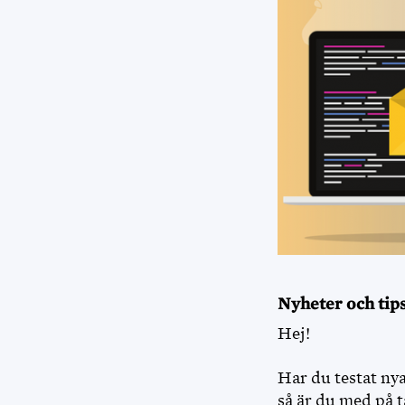
Nyheter och tip
Hej!
Har du testat nya
så är du med på t