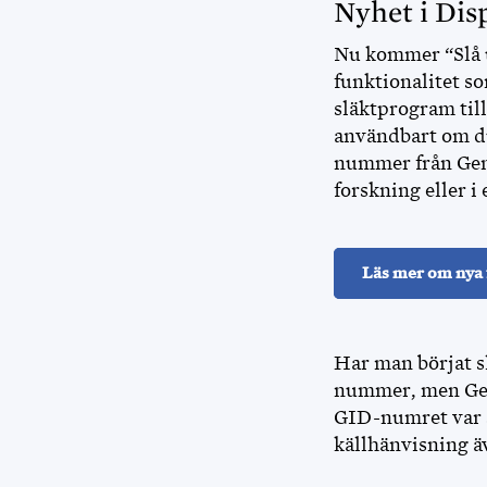
Nyhet i Dis
Nu kommer “Slå u
funktionalitet so
släktprogram till
användbart om du 
nummer från Genli
forskning eller i 
Läs mer om nya
Har man börjat s
nummer, men Genl
GID-numret var s
källhänvisning ä