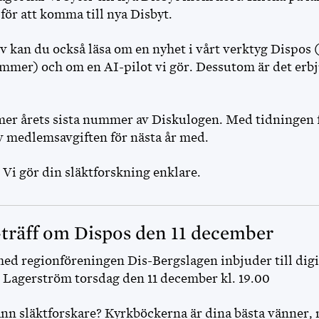
 för att komma till nya Disbyt.
v kan du också läsa om en nyhet i vårt verktyg Dispos (a
mer) och om en AI-pilot vi gör. Dessutom är det erb
r årets sista nummer av Diskulogen. Med tidningen f
av medlemsavgiften för nästa år med.
Vi gör din släktforskning enklare.
-träff om Dispos den 11 december
ed regionföreningen Dis-Bergslagen inbjuder till digi
Lagerström torsdag den 11 december kl. 19.00
ann släktforskare? Kyrkböckerna är dina bästa vänner,