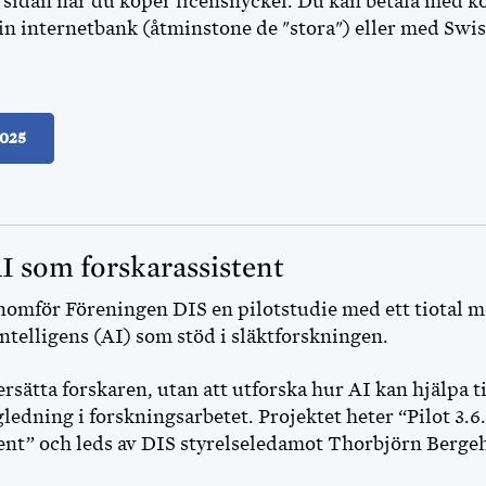
å sidan när du köper licensnyckel. Du kan betala med kor
din internetbank (åtminstone de "stora") eller med Sw
2025
AI som forskarassistent
nomför Föreningen DIS en pilotstudie med ett tiotal
 intelligens (AI) som stöd i släktforskningen.
t ersätta forskaren, utan att utforska hur AI kan hjälpa t
gledning i forskningsarbetet. Projektet heter “Pilot 3.6
tent” och leds av DIS styrelseledamot Thorbjörn Berge