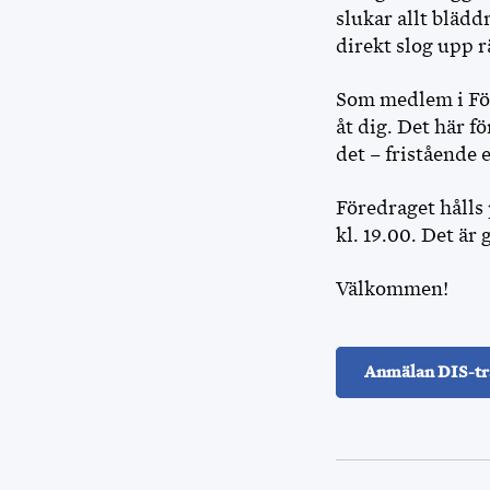
slukar allt bläd
direkt slog upp r
Som medlem i För
åt dig. Det här 
det – fristående
Föredraget hålls
kl. 19.00. Det är
Välkommen!
Anmälan DIS-tr