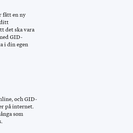
 fått en ny
ditt
t det ska vara
e med GID-
a i din egen
nline, och GID-
r på internet.
många som
s.