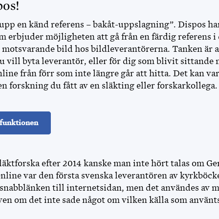
pos!
pp en känd referens – bakåt-uppslagning”. Dispos har
m erbjuder möjligheten att gå från en färdig referens i 
 motsvarande bild hos bildleverantörerna. Tanken är at
vill byta leverantör, eller för dig som blivit sittand
ne från förr som inte längre går att hitta. Det kan var
en forskning du fått av en släkting eller forskarkollega.
 funktionen
läktforska efter 2014 kanske man inte hört talas om Ge
ine var den första svenska leverantören av kyrkböcke
nabblänken till internetsidan, men det användes av 
ven om det inte sade något om vilken källa som använt