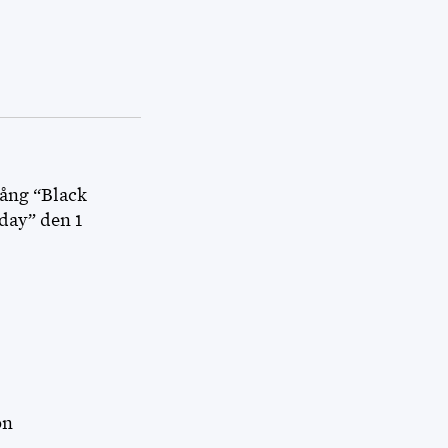
lång “Black
day” den 1
on