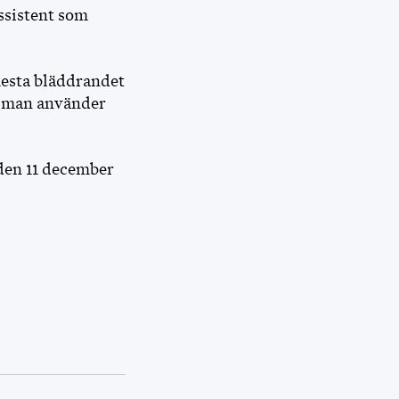
ssistent som
mesta bläddrandet
ur man använder
 den 11 december