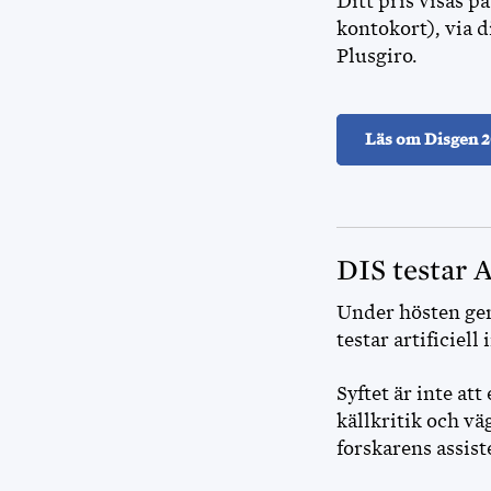
Ditt pris visas p
kontokort), via 
Plusgiro.
Läs om Disgen 
DIS testar 
Under hösten ge
testar artificiell
Syftet är inte at
källkritik och vä
forskarens assis