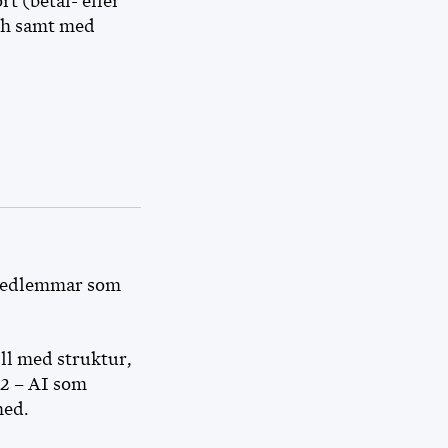
t (betal- eller
ish samt med
 medlemmar som
ill med struktur,
.2 – AI som
hed.