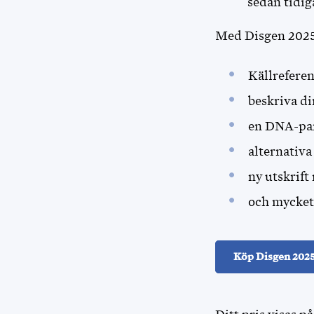
sedan tidig
Med Disgen 2025
Källreferens
beskriva di
en DNA-pan
alternativa 
ny utskrift
och mycket
Köp Disgen 2025