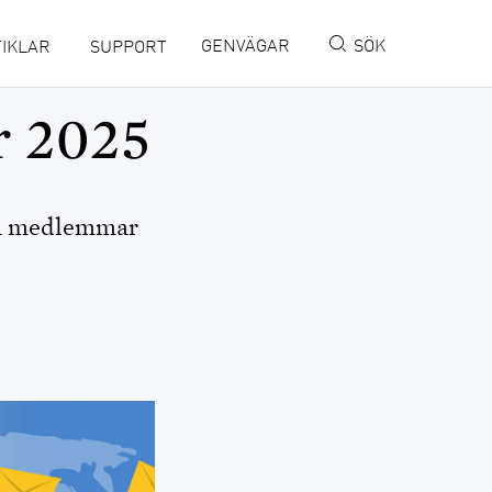
GENVÄGAR
SÖK
IKLAR
SUPPORT
r 2025
MINISITE IN ENGLISH
DISBYT
lla medlemmar
DISGEN HANDLEDNING
DIS FORUM
DIS WEBBSHOP
OPENRGD
DISPOS