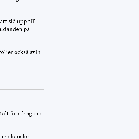
tt slå upp till
judanden på
öljer också avin
talt föredrag om
 men kanske