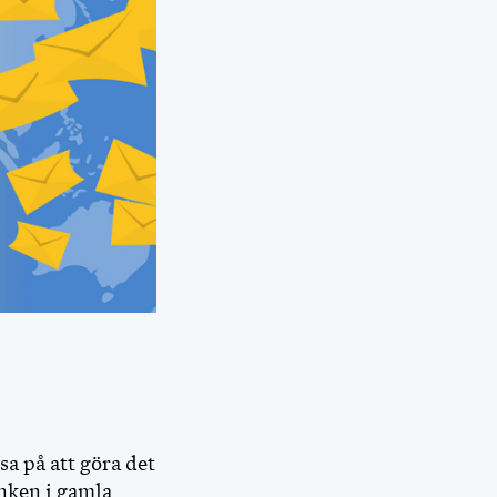
DISCOUNT
MINA SIDOR
FÖR FUNKTIONÄRER
sa på att göra det
änken i gamla