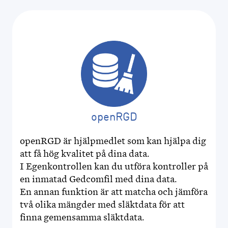
MINISITE IN ENGLISH
DISBYT
openRGD
DISGEN HANDLEDNING
openRGD är hjälpmedlet som kan hjälpa dig
att få hög kvalitet på dina data.
DIS FORUM
I Egenkontrollen kan du utföra kontroller på
en inmatad Gedcomfil med dina data.
DIS WEBBSHOP
En annan funktion är att matcha och jämföra
två olika mängder med släktdata för att
OPENRGD
finna gemensamma släktdata.