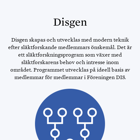
Disgen
Disgen skapas och utvecklas med modern teknik
efter släktforskande medlemmars önskemål. Det är
ett släktforskningsprogram som växer med
släktforskarens behov och intresse inom
MINISITE IN ENGLISH
området. Programmet utvecklas på ideell basis av
medlemmar för medlemmar i Föreningen DIS.
DISBYT
DISGEN HANDLEDNING
DIS FORUM
DIS WEBBSHOP