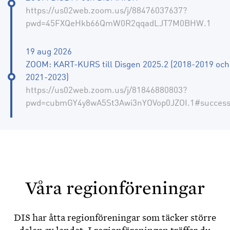
https://us02web.zoom.us/j/88476037637?
pwd=45FXQeHkb66QmW0R2qqadLJT7M0BHW.1
19 aug 2026
ZOOM: KART-KURS till Disgen 2025.2 (2018-2019 och
2021-2023)
https://us02web.zoom.us/j/81846880803?
pwd=cubmGY4y8wA5St3Awi3nYOVop0JZOI.1#succes
Våra regionföreningar
DIS har åtta regionföreningar som täcker större