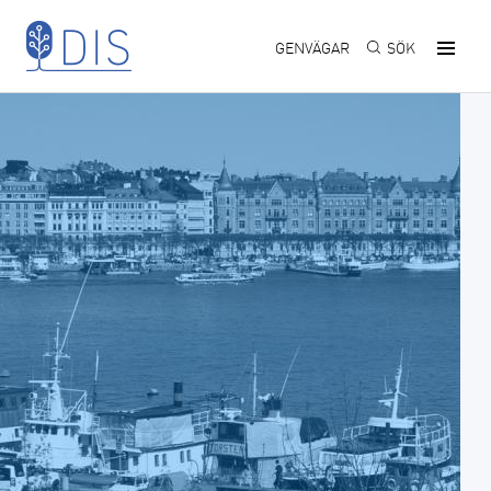
Hoppa till huvudinnehåll
GENVÄGAR
SÖK