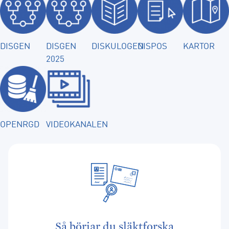
DISGEN
DISGEN
DISKULOGEN
DISPOS
KARTOR
2025
OPENRGD
VIDEOKANALEN
Så börjar du släktforska