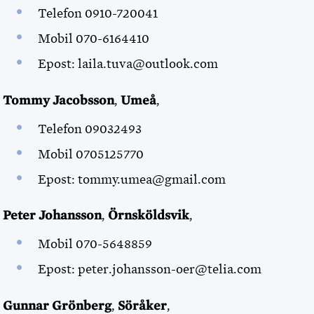
Telefon 0910-720041
Mobil 070-6164410
Epost: laila.tuva@outlook.com
Tommy Jacobsson
,
Umeå
,
Telefon 09032493
Mobil 0705125770
Epost: tommy.umea@gmail.com
Peter Johansson
,
Örnsköldsvik
,
Mobil 070-5648859
Epost: peter.johansson-oer@telia.com
Gunnar Grönberg
,
Söråker
,