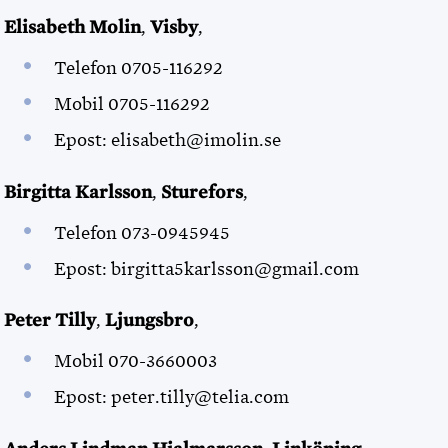
Elisabeth Molin
,
Visby
,
Telefon 0705-116292
Mobil 0705-116292
Epost: elisabeth@imolin.se
Birgitta Karlsson
,
Sturefors
,
Telefon 073-0945945
Epost: birgitta5karlsson@gmail.com
Peter Tilly
,
Ljungsbro
,
Mobil 070-3660003
Epost: peter.tilly@telia.com