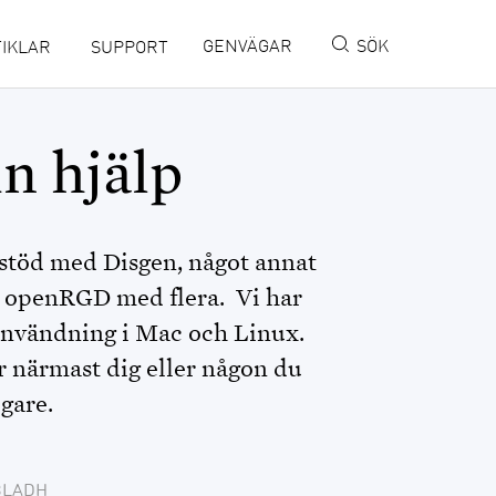
GENVÄGAR
SÖK
IKLAR
SUPPORT
MINISITE IN ENGLISH
in hjälp
DISBYT
DISGEN HANDLEDNING
stöd med Disgen, något annat
DIS FORUM
ler openRGD med flera. Vi har
användning i Mac och Linux.
DIS WEBBSHOP
or närmast dig eller någon du
OPENRGD
gare.
DISPOS
BLADH