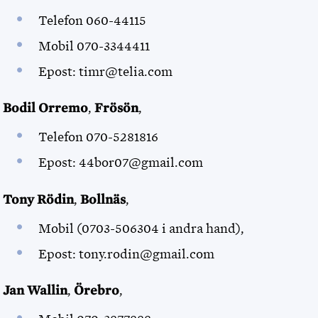
Telefon 060-44115
Mobil 070-3344411
Epost: timr@telia.com
Bodil Orremo
,
Frösön
,
Telefon 070-5281816
Epost: 44bor07@gmail.com
Tony Rödin
,
Bollnäs
,
Mobil (0703-506304 i andra hand),
Epost: tony.rodin@gmail.com
Jan Wallin
,
Örebro
,