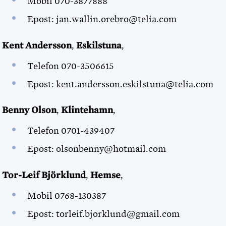
Mobil 070-3877888
Epost: jan.wallin.orebro@telia.com
Kent Andersson
,
Eskilstuna
,
Telefon 070-3506615
Epost: kent.andersson.eskilstuna@telia.com
Benny Olson
,
Klintehamn
,
Telefon 0701-439407
Epost: olsonbenny@hotmail.com
Tor-Leif Björklund
,
Hemse
,
Mobil 0768-130387
Epost: torleif.bjorklund@gmail.com