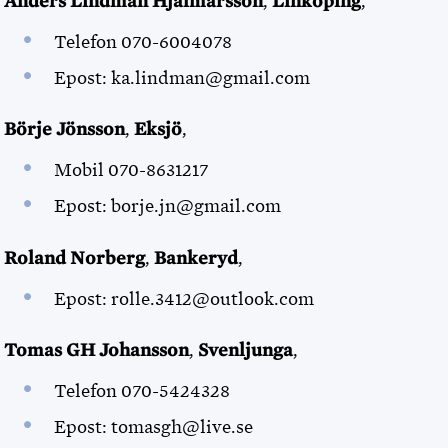
Anders Lindman Hjalmarsson
,
Linköping
,
Telefon 070-6004078
Epost: ka.lindman@gmail.com
Börje Jönsson
,
Eksjö
,
Mobil 070-8631217
Epost: borje.jn@gmail.com
Roland Norberg
,
Bankeryd
,
Epost: rolle.3412@outlook.com
Tomas GH Johansson
,
Svenljunga
,
Telefon 070-5424328
Epost: tomasgh@live.se