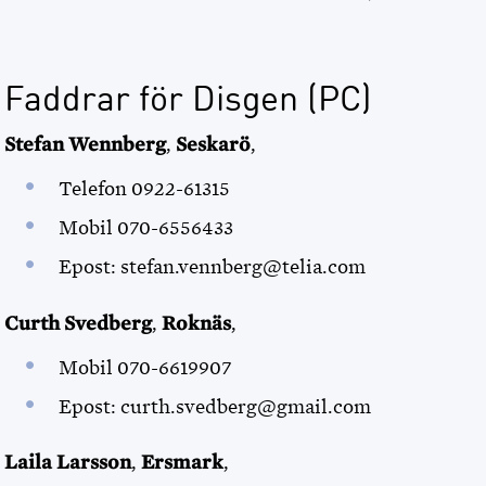
Faddrar för Disgen (PC)
Stefan Wennberg
,
Seskarö
,
Telefon 0922-61315
Mobil 070-6556433
Epost: stefan.vennberg@telia.com
Curth Svedberg
,
Roknäs
,
Mobil 070-6619907
Epost: curth.svedberg@gmail.com
Laila Larsson
,
Ersmark
,