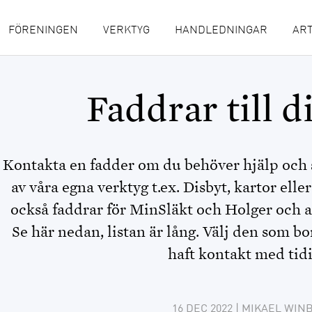
FÖRENINGEN
VERKTYG
HANDLEDNINGAR
ART
Faddrar till d
Kontakta en fadder om du behöver hjälp och 
av våra egna verktyg t.ex. Disbyt, kartor el
också faddrar för MinSläkt och Holger och 
Se här nedan, listan är lång. Välj den som b
haft kontakt med tidi
16 DEC 2022
| MIKAEL WIN