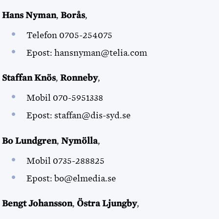
Hans Nyman
,
Borås
,
Telefon 0705-254075
Epost: hansnyman@telia.com
Staffan Knös
,
Ronneby
,
Mobil 070-5951338
Epost: staffan@dis-syd.se
Bo Lundgren
,
Nymölla
,
Mobil 0735-288825
Epost: bo@elmedia.se
Bengt Johansson
,
Östra Ljungby
,