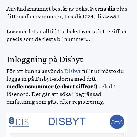
Användarnamnet består av bokstäverna
dis
plus
ditt medlemsnummer, t ex dis1234, dis25564.
Lösenordet är alltid tre bokstäver och tre siffror,
precis som de flesta bilnummer...!
Inloggning på Disbyt
För att kunna använda
Disbyt
fullt ut måste du
logga in på Disbyt-sidorna med ditt
medlemsnummer (enbart siffror!)
och ditt
MINISITE IN ENGLISH
lösenord. Det går att söka i begränsad
omfattning som gäst efter registrering.
DISBYT
DISGEN HANDLEDNING
DIS FORUM