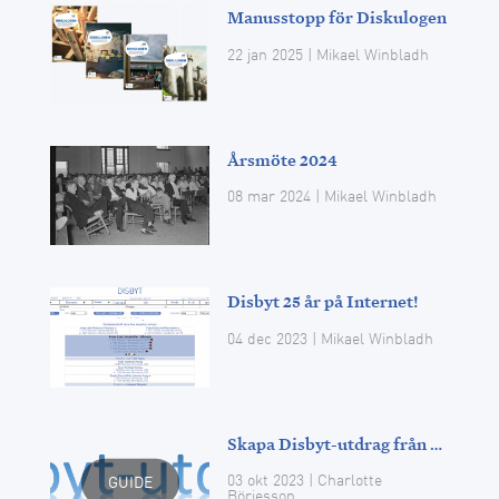
Manusstopp för Diskulogen
22 jan 2025
| Mikael Winbladh
Årsmöte 2024
08 mar 2024
| Mikael Winbladh
Disbyt 25 år på Internet!
04 dec 2023
| Mikael Winbladh
Skapa Disbyt-utdrag från andra släktforskningsprogram
03 okt 2023
| Charlotte
GUIDE
Börjesson