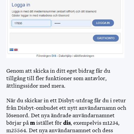
DIS WEBBSHOP
OPENRGD
DISPOS
DISCOUNT
Genom att skicka in ditt eget bidrag får du
MINA SIDOR
tillgång till fler funktioner som antavlor,
ättlingssidor med mera.
FÖR FUNKTIONÄRER
När du skickar in ett Disbyt-utdrag får du i retur
från Disbyt-ombudet ett nytt användarnamn och
lösenord. Det nya ändrade användarnamnet
börjar på
m
istället för
dis
, exempelvis m1234,
m25564. Det nya användarnamnet och dess