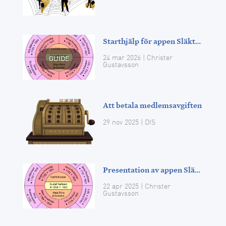
Starthjälp för appen Släkten
24 mar 2026
| Christer
GUIDE
Gustavsson
Att betala medlemsavgiften
29 nov 2025
| DIS
Presentation av appen Släkten
22 apr 2025
| Christer
Gustavsson