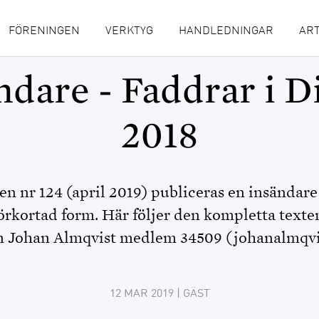
FÖRENINGEN
VERKTYG
HANDLEDNINGAR
ART
ndare - Faddrar i D
2018
en nr 124 (april 2019) publiceras en insändare
örkortad form. Här följer den kompletta texte
ån Johan Almqvist medlem 34509 (johanalmqvi
12 MAR 2019
|
GÄST