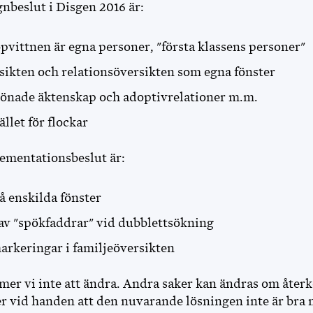
nbeslut i Disgen 2016 är:
vittnen är egna personer, "första klassens personer"
ikten och relationsöversikten som egna fönster
könade äktenskap och adoptivrelationer m.m.
ället för flockar
ementationsbeslut är:
 enskilda fönster
av "spökfaddrar" vid dubblettsökning
arkeringar i familjeöversikten
mer vi inte att ändra. Andra saker kan ändras om åter
vid handen att den nuvarande lösningen inte är bra 