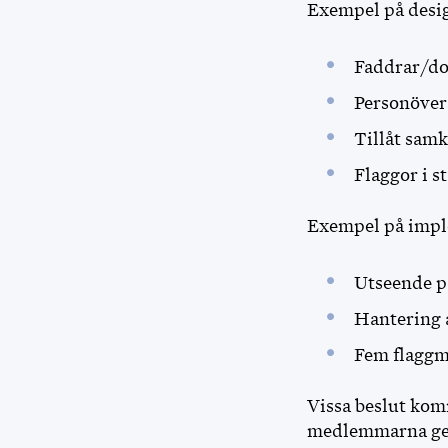
Exempel på desig
Faddrar/dop
Personövers
Tillåt sam
Flaggor i st
Exempel på impl
Utseende på
Hantering 
Fem flaggm
Vissa beslut kom
medlemmarna ger 