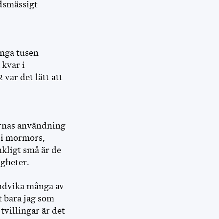
idsmässigt
ånga tusen
 kvar i
var det lätt att
gornas användning
 i mormors,
nkligt små är de
igheter.
undvika många av
t bara jag som
tvillingar är det