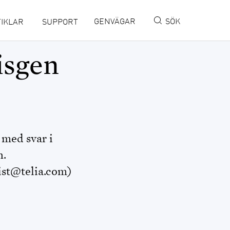
GENVÄGAR
SÖK
IKLAR
SUPPORT
isgen
MINISITE IN ENGLISH
DISBYT
DISGEN HANDLEDNING
DIS FORUM
 med svar i
n.
DIS WEBBSHOP
st@telia.com)
OPENRGD
DISPOS