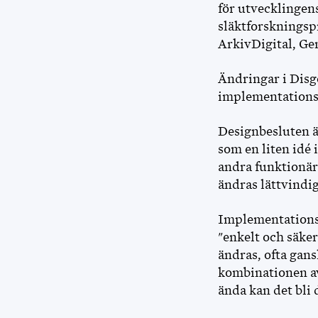
för utvecklingens
släktforskningsp
ArkivDigital, Ge
Ändringar i Disge
implementations
Designbesluten ä
som en liten idé
andra funktionär
ändras lättvindig
Implementationsb
"enkelt och säke
ändras, ofta gans
kombinationen av
ända kan det bli