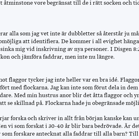
 åtminstone vore begränsat till de i rätt socken och t
ar alla som jag vet inte är dubbletter så återstår ju m
möjliga att identifiera. De kommer i all evighet hänga
nka mig vid inskrivning av nya personer. I Disgen 8:2 
kon och jämföra faddrar, men inte nu längre.
mot flaggor tycker jag inte heller var en bra idé. Flag
fört med flockarna. Jag kan inte som förut dela in dem
dare. Med min hustrus anor blir det åtta flaggor och y
att se skillnad på. Flockarna hade ju obegränsade möjl
jar forska och skriver in allt från början kanske kan 
n vi som forskat i 30-40 år blir bara bedrövade. Är de
som forskare antecknat alla faddrar till alla barn? Till 