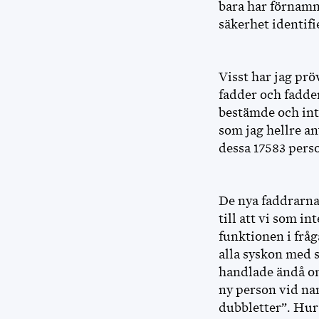
bara har förnamn,
säkerhet identifi
Visst har jag prö
fadder och fadde
bestämde och inte
som jag hellre anv
dessa 17583 perso
De nya faddrarna 
till att vi som i
funktionen i fråg
alla syskon med 
handlade ändå om 
ny person vid na
dubbletter”. Hur 