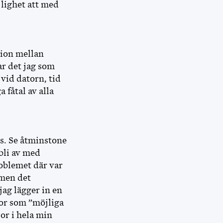
jlighet att med
tion mellan
r det jag som
 vid datorn, tid
a fåtal av alla
as. Se åtminstone
bli av med
roblemet där var
 men det
jag lägger in en
or som ”möjliga
ior i hela min