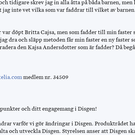
 och tidigare skrev jag in alla åtta på båda barnen, men
 jag inte vet vilka som var faddrar till vilket av barnen
r var döpt Britta Cajsa, men som fadder till min faster
ag dra och släpp metoden får min faster en ny faster s
å radera den Kajsa Andersdotter som är fadder? Då begå
elia.com
medlem nr. 34509
npunkter och ditt engagemang i Disgen!
rar varför vi gör ändringar i Disgen. Produktrådet ha
lta och utveckla Disgen. Styrelsen anser att Disgen ska