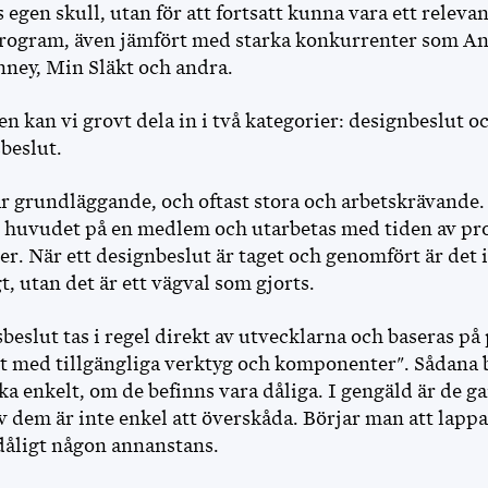
 egen skull, utan för att fortsatt kunna vara ett releva
rogram, även jämfört med starka konkurrenter som An
nney, Min Släkt och andra.
n kan vi grovt dela in i två kategorier: designbeslut o
beslut.
r grundläggande, och oftast stora och arbetskrävande. 
 i huvudet på en medlem och utarbetas med tiden av p
er. När ett designbeslut är taget och genomfört är det
t, utan det är ett vägval som gjorts.
eslut tas i regel direkt av utvecklarna och baseras på
rt med tillgängliga verktyg och komponenter". Sådana 
ka enkelt, om de befinns vara dåliga. I gengäld är de g
 dem är inte enkel att överskåda. Börjar man att lappa
 dåligt någon annanstans.