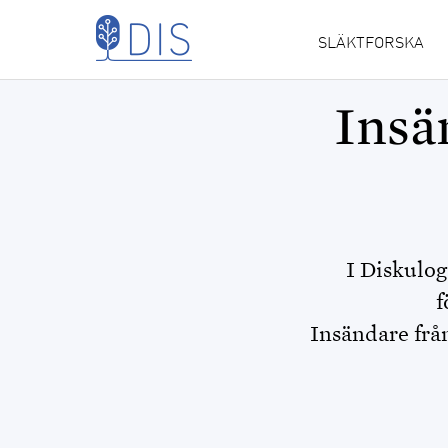
Hoppa till huvudinnehåll
SLÄKTFORSKA
MAIN
NAVIGATION
Insä
I Diskulog
f
Insändare fr