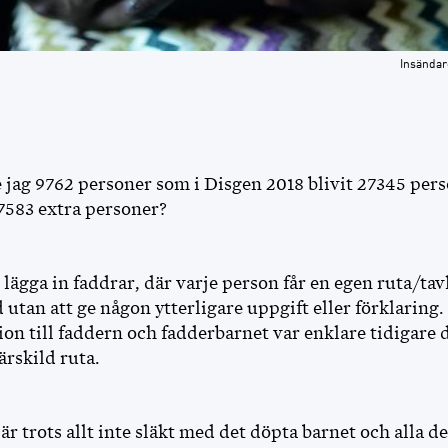
Insändar
 jag 9762 personer som i Disgen 2018 blivit 27345 pers
7583 extra personer?
 lägga in faddrar, där varje person får en egen ruta/tavl
 utan att ge någon ytterligare uppgift eller förklaring.
ion till faddern och fadderbarnet var enklare tidigare 
rskild ruta.
 är trots allt inte släkt med det döpta barnet och alla 