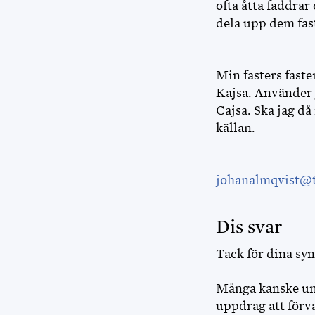
ofta åtta faddrar
dela upp dem fast
Min fasters faste
Kajsa. Använder j
Cajsa. Ska jag d
källan.
johanalmqvist@t
Dis svar
Tack för dina sy
Många kanske und
uppdrag att förva