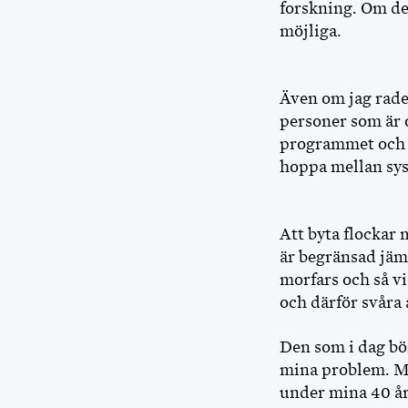
forskning. Om det
möjliga.
Även om jag rader
personer som är o
programmet och si
hoppa mellan sys
Att byta flockar 
är begränsad jäm
morfars och så vi
och därför svåra 
Den som i dag bör
mina problem. Me
under mina 40 år 