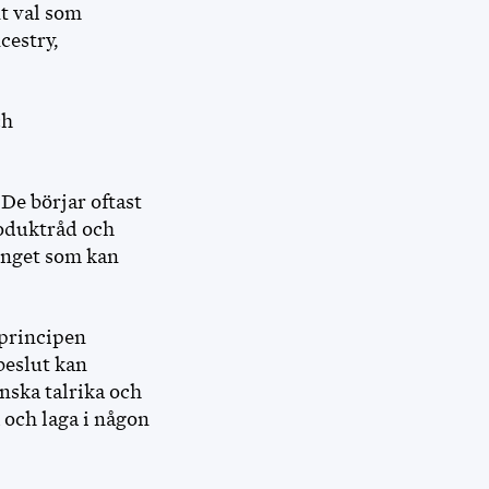
nt val som
cestry,
ch
De börjar oftast
roduktråd och
 inget som kan
 principen
beslut kan
anska talrika och
 och laga i någon