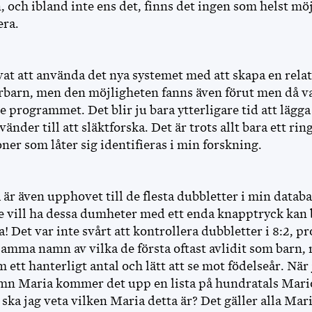
 och ibland inte ens det, finns det ingen som helst mö
era.
vat att använda det nya systemet med att skapa en rela
rbarn, men den möjligheten fanns även förut men då va
 programmet. Det blir ju bara ytterligare tid att lägga
änder till att släktforska. Det är trots allt bara ett ring
ner som låter sig identifieras i min forskning.
är även upphovet till de flesta dubbletter i min datab
nte vill ha dessa dumheter med ett enda knapptryck kan 
a! Det var inte svårt att kontrollera dubbletter i 8:2, p
samma namn av vilka de första oftast avlidit som barn,
ett hanterligt antal och lätt att se mot födelseår. När 
mn Maria kommer det upp en lista på hundratals Mari
ska jag veta vilken Maria detta är? Det gäller alla Mar