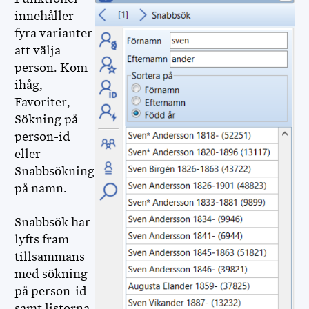
innehåller
fyra varianter
MINISITE IN ENGLISH
att välja
person. Kom
DISBYT
ihåg,
Favoriter,
DISGEN HANDLEDNING
Sökning på
person-id
DIS FORUM
eller
Snabbsökning
DIS WEBBSHOP
på namn.
OPENRGD
Snabbsök har
lyfts fram
DISPOS
tillsammans
med sökning
DISCOUNT
på person-id
samt listorna