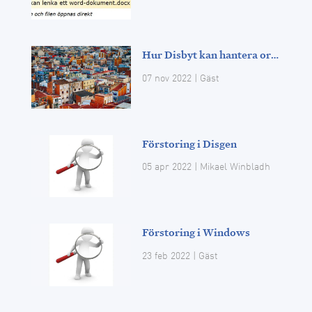
Hur Disbyt kan hantera orter i utlandet
07 nov 2022
|
Gäst
Förstoring i Disgen
05 apr 2022
| Mikael Winbladh
Förstoring i Windows
23 feb 2022
|
Gäst