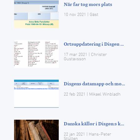
När far tog mors plats
10 nov 2021
|
Gäst
Ortsuppdatering i Disgen 2021
17 mar 2021
| Christer
Gustavsson
Disgens datamapp och molntjänster
22 feb 2021
| Mikael Winbladh
Danska källor i Disgen:s källträd
22 jan 2021
| Hans-Peter
Stülten