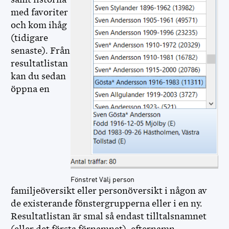
MINA SIDOR
med favoriter
och kom ihåg
FÖR FUNKTIONÄRER
(tidigare
senaste). Från
resultatlistan
kan du sedan
öppna en
Fönstret Välj person
familjeöversikt eller personöversikt i någon av
de existerande fönstergrupperna eller i en ny.
Resultatlistan är smal så endast tilltalsnamnet
(eller det första förnamnet), efternamn,