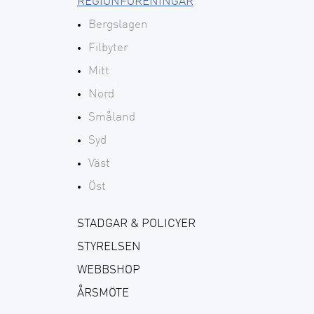
REGIONFÖRENINGAR
Bergslagen
Filbyter
Mitt
Nord
Småland
Syd
Väst
Öst
STADGAR & POLICYER
STYRELSEN
WEBBSHOP
ÅRSMÖTE