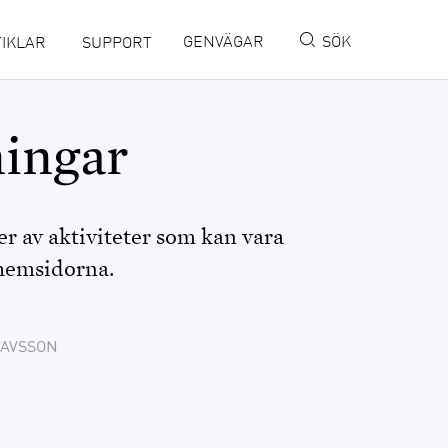
GENVÄGAR
SÖK
IKLAR
SUPPORT
MINISITE IN ENGLISH
ingar
DISBYT
DISGEN HANDLEDNING
er av aktiviteter som kan vara
DIS FORUM
 hemsidorna.
DIS WEBBSHOP
TAVSSON
OPENRGD
DISPOS