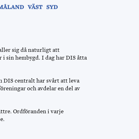
DISCOUNT
MÅLAND
VÄST
SYD
MINA SIDOR
FÖR FUNKTIONÄRER
ller sig då naturligt att
 i sin hembygd. I dag har DIS åtta
DIS centralt har svårt att leva
nföreningar och avdelar en del av
tre. Ordföranden i varje
e.