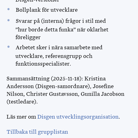
Bollplank för utvecklare
DISBYT
Svarar på (interna) frågor i stil med
DISGEN HANDLEDNING
”hur borde detta funka” när oklarhet
föreligger
DIS FORUM
Arbetet sker i nära samarbete med
utvecklare, referensgrupp och
DIS WEBBSHOP
funktionsspecialister.
OPENRGD
Sammansättning (2025-11-18): Kristina
Andersson (Disgen-samordnare), Josefine
DISPOS
Nilson, Christer Gustavsson, Gunilla Jacobson
(testledare).
DISCOUNT
Läs mer om
Disgen utvecklingsorganisation
.
MINA SIDOR
Tillbaka till grupplistan
FÖR FUNKTIONÄRER