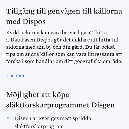
Tillgång till genvägen till källorna
med Dispos
Kyrkböckerna kan vara besvärliga att hitta
MINISITE IN ENGLISH
i. Databasen Dispos gör det enklare att hitta till
sidorna med din by och din gård. Du får också
DISBYT
tips om andra källor som kan vara intressanta att
forska i som handlar om ditt geografiska område.
DISGEN HANDLEDNING
Läs mer
DIS FORUM
DIS WEBBSHOP
Möjlighet att köpa
släktforskarprogrammet Disgen
OPENRGD
Disgen är Sveriges mest spridda
DISPOS
släktforskarprogram