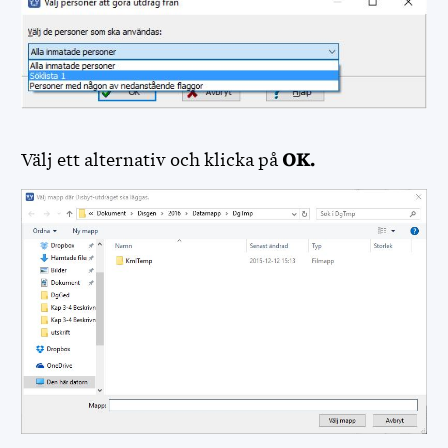
FÖR FUNKTIONÄRER
Välj ett alternativ och klicka på
OK.