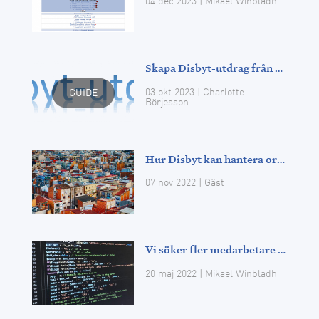
04 dec 2023
| Mikael Winbladh
Skapa Disbyt-utdrag från andra släktforskningsprogram
03 okt 2023
| Charlotte
GUIDE
Börjesson
Hur Disbyt kan hantera orter i utlandet
07 nov 2022
|
Gäst
Vi söker fler medarbetare till Disbyt-utveckling
20 maj 2022
| Mikael Winbladh