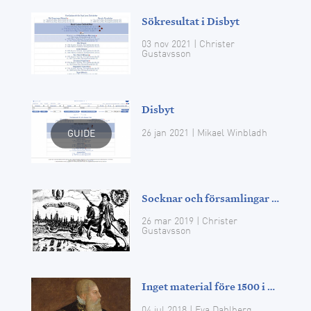
Sökresultat i Disbyt
03 nov 2021
| Christer
Gustavsson
Disbyt
26 jan 2021
| Mikael Winbladh
GUIDE
Socknar och församlingar i Disgen och Disbyt
26 mar 2019
| Christer
Gustavsson
Inget material före 1500 i Disbyt
04 jul 2018
| Eva Dahlberg