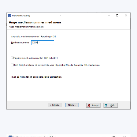
MINISITE IN ENGLISH
DISBYT
DISGEN HANDLEDNING
DIS FORUM
DIS WEBBSHOP
OPENRGD
DISPOS
DISCOUNT
MINA SIDOR